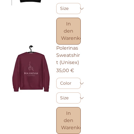
In
den
Warenkorb
Polerinas
Sweatshir
t (Unisex)
Preis
35,00 €
In
den
Warenkorb