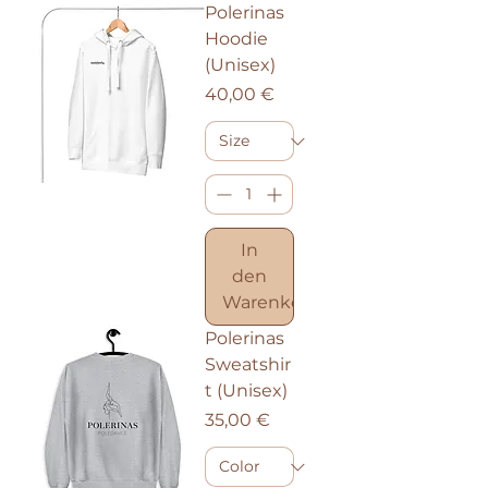
Polerinas
Hoodie
(Unisex)
Preis
40,00 €
In
den
Warenkorb
Polerinas
Sweatshir
t (Unisex)
Preis
35,00 €