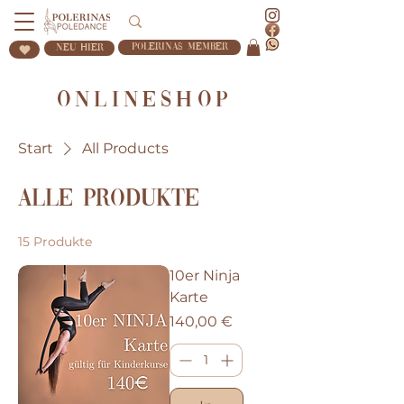
Polerinas Member
Neu Hier
Onlineshop
Start
All Products
Alle Produkte
15 Produkte
10er Ninja
Karte
Preis
140,00 €