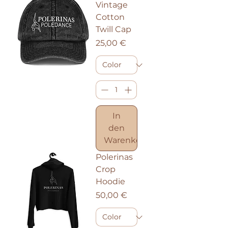
Vintage
Cotton
Twill Cap
Preis
25,00 €
In
den
Warenkorb
Polerinas
Crop
Hoodie
Preis
50,00 €