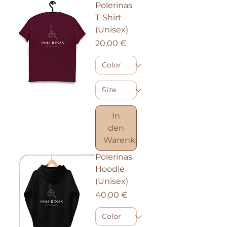
Polerinas
T-Shirt
(Unisex)
Preis
20,00 €
In
den
Warenkorb
Polerinas
Hoodie
(Unisex)
Preis
40,00 €